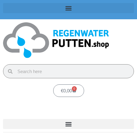
0
€
0,00