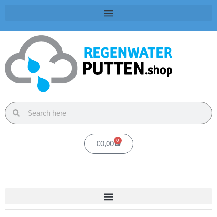
0
€
0,00