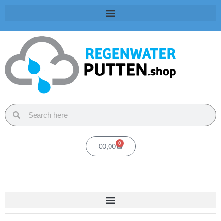
0
€
0,00