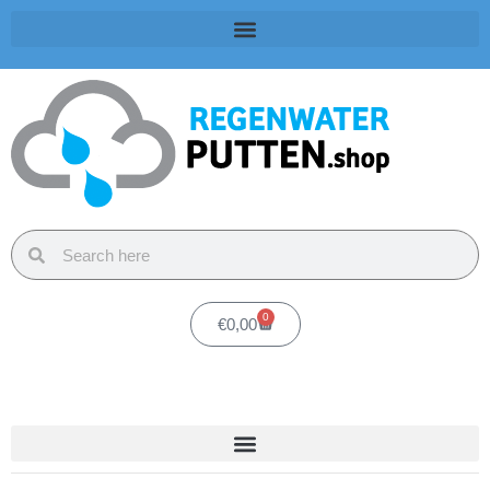
0
€
0,00