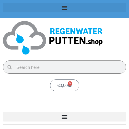
0
€
0,00