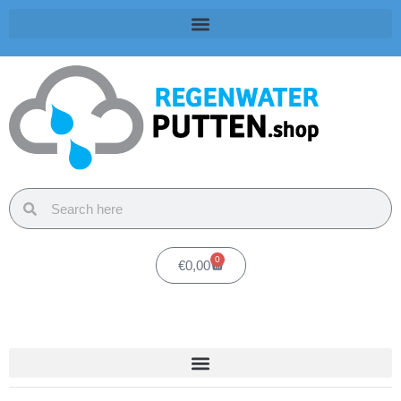
0
€
0,00