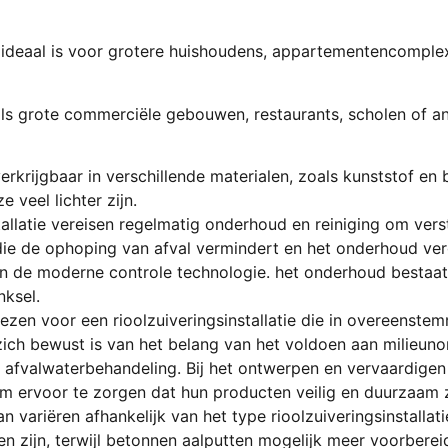
 die ideaal is voor grotere huishoudens, appartementencompl
oals grote commerciële gebouwen, restaurants, scholen of a
n verkrijgbaar in verschillende materialen, zoals kunststof 
 veel lichter zijn.
allatie vereisen regelmatig onderhoud en reiniging om ver
ie de ophoping van afval vermindert en het onderhoud ve
en de moderne controle technologie. het onderhoud bestaat s
nksel.
kiezen voor een rioolzuiveringsinstallatie die in overeenste
ich bewust is van het belang van het voldoen aan milieunor
 afvalwaterbehandeling. Bij het ontwerpen en vervaardige
m ervoor te zorgen dat hun producten veilig en duurzaam z
an variëren afhankelijk van het type rioolzuiveringsinstallati
ren zijn, terwijl betonnen aalputten mogelijk meer voorbere