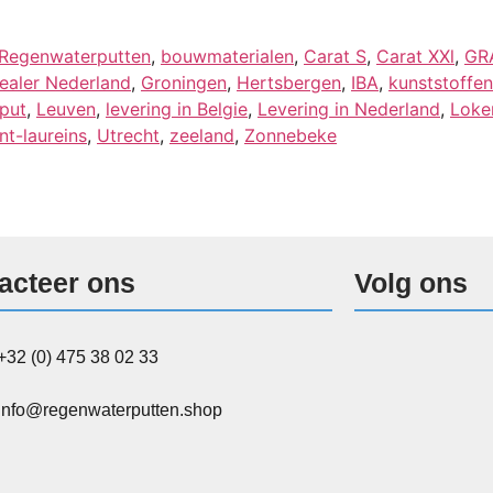
 Regenwaterputten
,
bouwmaterialen
,
Carat S
,
Carat XXl
,
GR
aler Nederland
,
Groningen
,
Hertsbergen
,
IBA
,
kunststoffen
 put
,
Leuven
,
levering in Belgie
,
Levering in Nederland
,
Loke
nt-laureins
,
Utrecht
,
zeeland
,
Zonnebeke
acteer ons
Volg ons
+32 (0) 475 38 02 33
info@regenwaterputten.shop