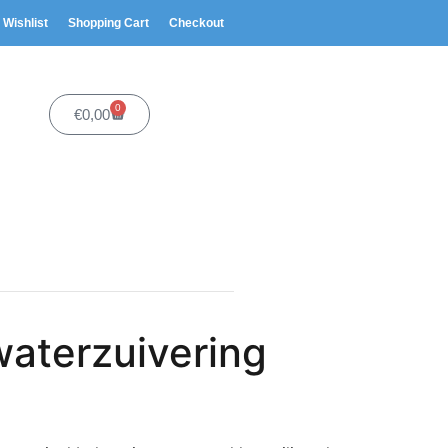
Wishlist
Shopping Cart
Checkout
0
€
0,00
waterzuivering