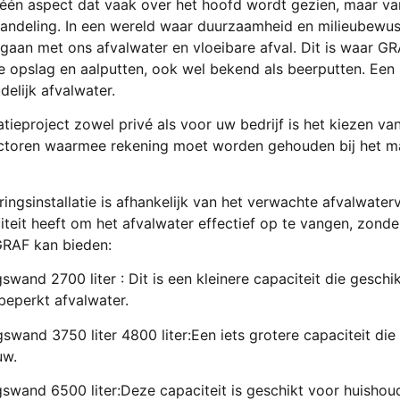
 één aspect dat vaak over het hoofd wordt gezien, maar van
andeling. In een wereld waar duurzaamheid en milieubewustz
 gaan met ons afvalwater en vloeibare afval. Dit is waar 
 opslag en aalputten, ook wel bekend als beerputten. Een
lijk afvalwater.
ieproject zowel privé als voor uw bedrijf is het kiezen van
e factoren waarmee rekening moet worden gehouden bij het m
eringsinstallatie is afhankelijk van het verwachte afvalwat
eit heeft om het afvalwater effectief op te vangen, zonder
GRAF kan bieden:
wand 2700 liter : Dit is een kleinere capaciteit die geschik
eperkt afvalwater.
swand 3750 liter 4800 liter:Een iets grotere capaciteit die
uw.
gswand 6500 liter:Deze capaciteit is geschikt voor huish