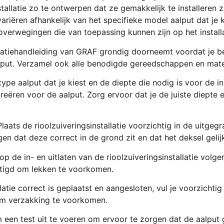
tallatie zo te ontwerpen dat ze gemakkelijk te installeren z
 variëren afhankelijk van het specifieke model aalput dat je
overwegingen die van toepassing kunnen zijn op het instal
llatiehandleiding van GRAF grondig doorneemt voordat je begi
lput. Verzamel ook alle benodigde gereedschappen en mater
ype aalput dat je kiest en de diepte die nodig is voor de 
eëren voor de aalput. Zorg ervoor dat je de juiste diepte
: Plaats de rioolzuiveringsinstallatie voorzichtig in de uitg
gen dat deze correct in de grond zit en dat het deksel geli
op de in- en uitlaten van de rioolzuiveringsinstallatie volge
stigd om lekken te voorkomen.
llatie correct is geplaatst en aangesloten, vul je voorzicht
t om verzakking te voorkomen.
om een test uit te voeren om ervoor te zorgen dat de aalput 