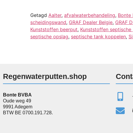
Getagd
Aalter
,
afvalwaterbehandeling
,
Bonte
scheidingswand
,
GRAF Dealer Belgie
,
GRAF De
Kunststoffen beerput
,
Kunststoffen septische
septische opslag
,
septische tank koppelen
,
Si
Regenwaterputten.shop
Cont
Bonte BVBA
Oude weg 49
9991 Adegem
BTW BE 0700.191.728.