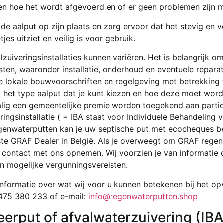
en hoe het wordt afgevoerd en of er geen problemen zijn m
 de aalput op zijn plaats en zorg ervoor dat het stevig en
tjes uitziet en veilig is voor gebruik.
zuiveringsinstallaties kunnen variëren. Het is belangrijk om
ten, waaronder installatie, onderhoud en eventuele reparat
 de lokale bouwvoorschriften en regelgeving met betrekking
p het type aalput dat je kunt kiezen en hoe deze moet word
malig een gemeentelijke premie worden toegekend aan partic
ringsinstallatie ( = IBA staat voor Individuele Behandeling 
genwaterputten kan je uw septische put met ecocheques be
te GRAF Dealer in België. Als je overweegt om GRAF regenw
e contact met ons opnemen. Wij voorzien je van informatie 
 en mogelijke vergunningsvereisten.
 informatie over wat wij voor u kunnen betekenen bij het 
2475 380 233 of e-mail:
info@regenwaterputten.shop
beerput of afvalwaterzuivering (IB