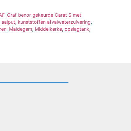
AF
,
Graf benor gekeurde Carat S met
 aalput
,
kunststoffen afvalwaterzuivering
,
ren
,
Maldegem
,
Middelkerke
,
opslagtank
,