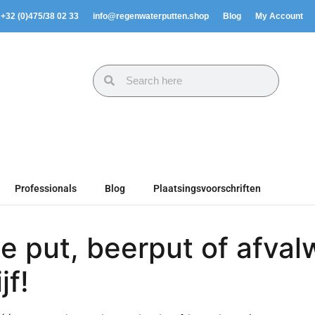
. +32 (0)475/38 02 33
info@regenwaterputten.shop
Blog
My Account
Professionals
Blog
Plaatsingsvoorschriften
he put, beerput of afval
jf!