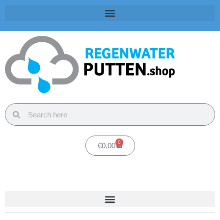
0
€
0,00