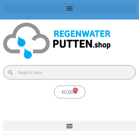
0
€
0,00