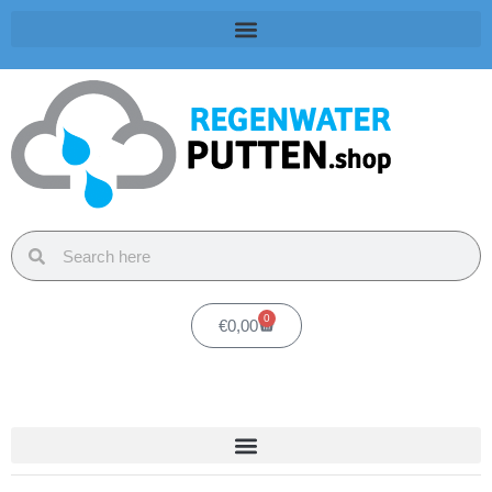
0
€
0,00