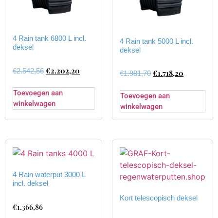
4 Rain tank 6800 L incl.
4 Rain tank 5000 L incl.
deksel
deksel
€
2.202,20
€
2.542,56
€
1.718,20
€
1.981,70
Toevoegen aan
Toevoegen aan
winkelwagen
winkelwagen
4 Rain waterput 3000 L
incl. deksel
Kort telescopisch deksel
€
1.366,86