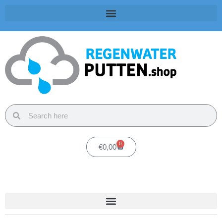
0
€
0,00