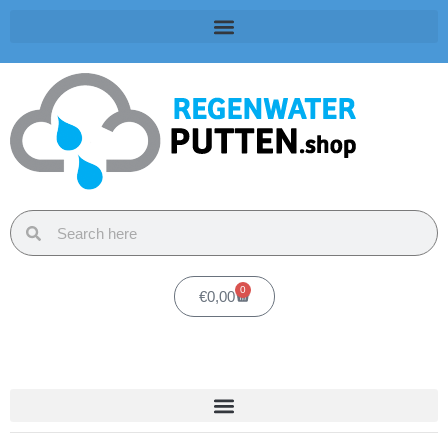
0
€
0,00