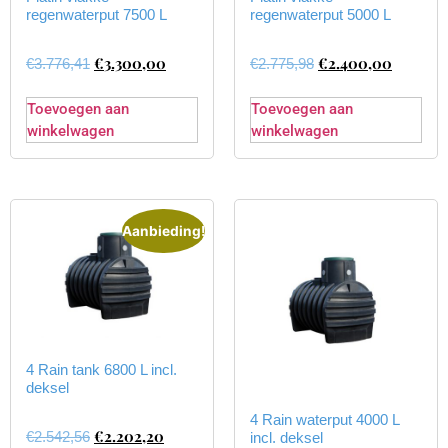
regenwaterput 7500 L
regenwaterput 5000 L
€
3.300,00
€
2.400,00
€
3.776,41
€
2.775,98
Toevoegen aan
Toevoegen aan
winkelwagen
winkelwagen
Aanbieding!
4 Rain tank 6800 L incl.
deksel
4 Rain waterput 4000 L
€
2.202,20
€
2.542,56
incl. deksel