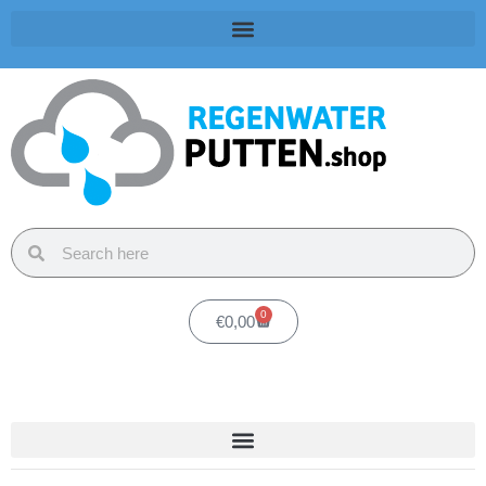
0
€
0,00