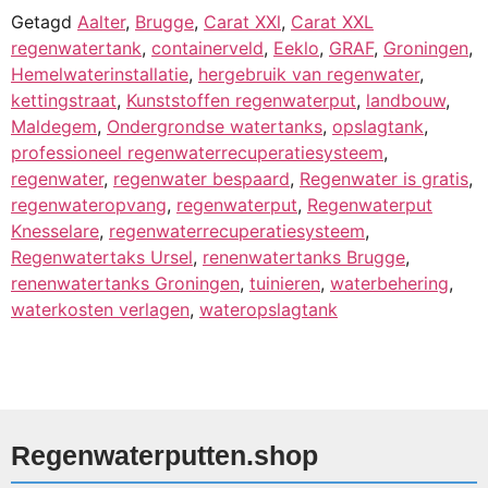
Getagd
Aalter
,
Brugge
,
Carat XXl
,
Carat XXL
regenwatertank
,
containerveld
,
Eeklo
,
GRAF
,
Groningen
,
Hemelwaterinstallatie
,
hergebruik van regenwater
,
kettingstraat
,
Kunststoffen regenwaterput
,
landbouw
,
Maldegem
,
Ondergrondse watertanks
,
opslagtank
,
professioneel regenwaterrecuperatiesysteem
,
regenwater
,
regenwater bespaard
,
Regenwater is gratis
,
regenwateropvang
,
regenwaterput
,
Regenwaterput
Knesselare
,
regenwaterrecuperatiesysteem
,
Regenwatertaks Ursel
,
renenwatertanks Brugge
,
renenwatertanks Groningen
,
tuinieren
,
waterbehering
,
waterkosten verlagen
,
wateropslagtank
Regenwaterputten.shop