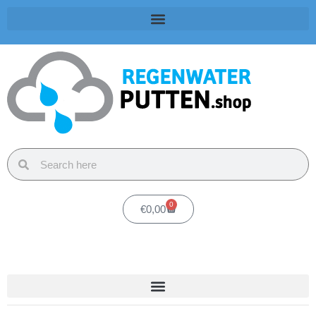
0
€
0,00