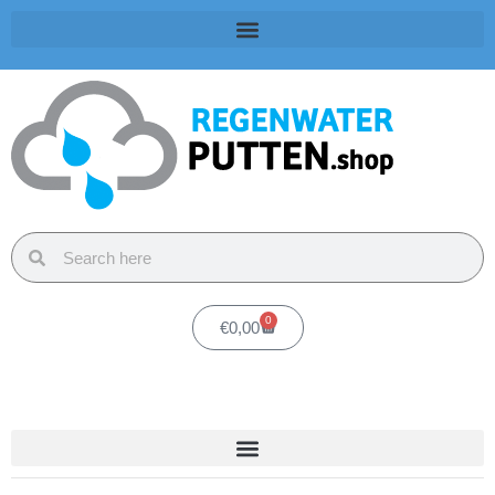
0
€
0,00