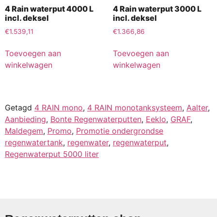
4 Rain waterput 4000 L
4 Rain waterput 3000 L
incl. deksel
incl. deksel
€
1.539,11
€
1.366,86
Toevoegen aan
Toevoegen aan
winkelwagen
winkelwagen
Getagd
4 RAIN mono
,
4 RAIN monotanksysteem
,
Aalter
,
Aanbieding
,
Bonte Regenwaterputten
,
Eeklo
,
GRAF
,
Maldegem
,
Promo
,
Promotie ondergrondse
regenwatertank
,
regenwater
,
regenwaterput
,
Regenwaterput 5000 liter