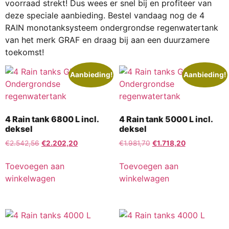
voorraad strekt! Dus wees er snel bij en profiteer van
deze speciale aanbieding. Bestel vandaag nog de 4
RAIN monotanksysteem ondergrondse regenwatertank
van het merk GRAF en draag bij aan een duurzamere
toekomst!
Aanbieding!
Aanbieding!
4 Rain tank 6800 L incl.
4 Rain tank 5000 L incl.
deksel
deksel
€
2.542,56
€
2.202,20
€
1.981,70
€
1.718,20
Toevoegen aan
Toevoegen aan
winkelwagen
winkelwagen