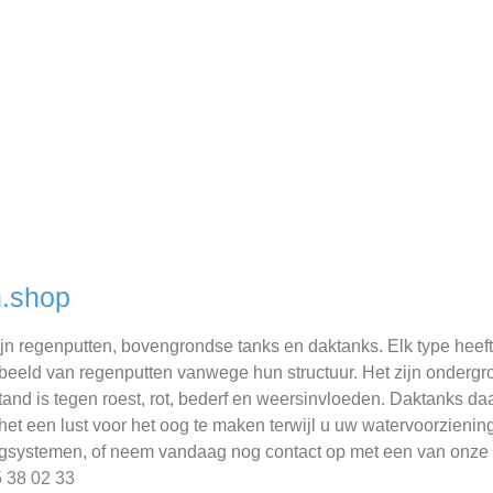
n.shop
jn regenputten, bovengrondse tanks en daktanks. Elk type heeft 
beeld van regenputten vanwege hun structuur. Het zijn ondergr
tand is tegen roest, rot, bederf en weersinvloeden. Daktanks 
het een lust voor het oog te maken terwijl u uw watervoorzienin
gsystemen, of neem vandaag nog contact op met een van onze 
5 38 02 33