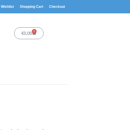
Wishlist
Shopping Cart
Checkout
0
€
0,00