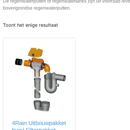
De regenwaterputten of regenwatertanks zijn uit voorraad le
bovengrondse regenwaterputten.
Toont het enige resultaat
4Rain Uitbouwpakket
huis/ Filterpakket